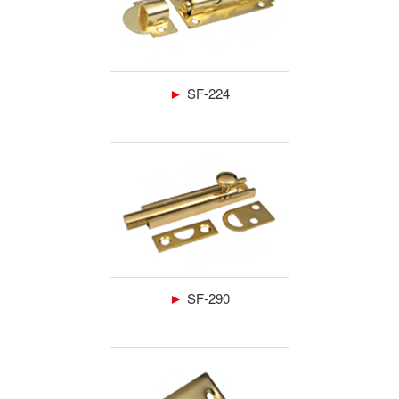
►
SF-224
►
SF-290